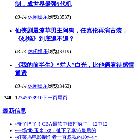
制，成世界最强5代机
03-14
休闲娱乐
浏览(3537)
仙侠剧最潦草男主阿狗，任嘉伦再演古装，
《烈焰》到底追不追？
03-14
休闲娱乐
浏览(3319)
《我的前半生》“烂人”白光，比他俩看待感情
通透
03-14
休闲娱乐
浏览(3462)
740
1
2
3
4
5
6
7
8
9
10
下一页
尾页
最新信息
•
奇了怪了！CBA最软中锋打疯了，12中12
•
一场“吃玉米”戏，扯下了李沁最后的
•
好莱坞电影制作者一直忽视的10件让