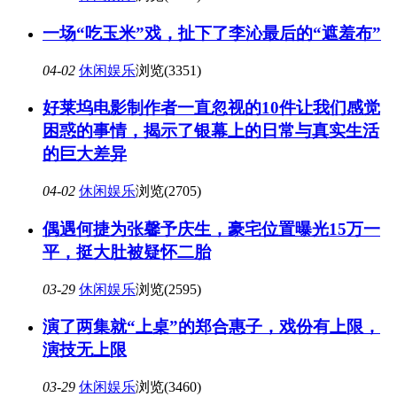
一场“吃玉米”戏，扯下了李沁最后的“遮羞布”
04-02
休闲娱乐
浏览(3351)
好莱坞电影制作者一直忽视的10件让我们感觉
困惑的事情，揭示了银幕上的日常与真实生活
的巨大差异
04-02
休闲娱乐
浏览(2705)
偶遇何捷为张馨予庆生，豪宅位置曝光15万一
平，挺大肚被疑怀二胎
03-29
休闲娱乐
浏览(2595)
演了两集就“上桌”的郑合惠子，戏份有上限，
演技无上限
03-29
休闲娱乐
浏览(3460)