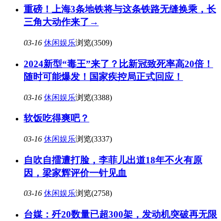
重磅！上海3条地铁将与这条铁路无缝换乘，长
三角大动作来了→
03-16
休闲娱乐
浏览(3509)
2024新型“毒王”来了？比新冠致死率高20倍！
随时可能爆发！国家疾控局正式回应！
03-16
休闲娱乐
浏览(3388)
软饭吃得爽吧？
03-16
休闲娱乐
浏览(3337)
自吹自擂遭打脸，李菲儿出道18年不火有原
因，梁家辉评价一针见血
03-16
休闲娱乐
浏览(2758)
台媒：歼20数量已超300架，发动机突破再无限