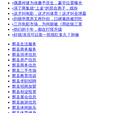
•
偶遇何捷为张馨予庆生，豪宅位置曝光
•
演了两集就“上桌”的郑合惠子，戏份
•
这才叫电影，这才叫体育！这才叫全球最
•
刘德华票房又再扑街，口碑暴跌被怼吃
•
三月电影市场，为何能被《周处除三害
•
他们的十年，都在打怪升级
•
好戏|演员可以靠一部戏红多久？孙俪
辉县生活服务
辉县商务服务
辉县供求信息
辉县房产信息
辉县商务信息
辉县二手市场
辉县教育培训
辉县求职招聘
辉县招商加盟
辉县创业投资
辉县展会信息
辉县旅游信息
辉县休闲娱乐
辉县体育健身