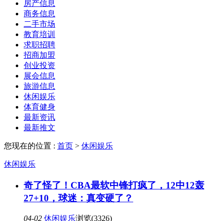
房产信息
商务信息
二手市场
教育培训
求职招聘
招商加盟
创业投资
展会信息
旅游信息
休闲娱乐
体育健身
最新资讯
最新推文
您现在的位置 :
首页
>
休闲娱乐
休闲娱乐
奇了怪了！CBA最软中锋打疯了，12中12轰
27+10，球迷：真变硬了？
04-02
休闲娱乐
浏览(3326)