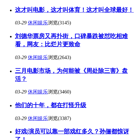
这才叫电影，这才叫体育！这才叫全球最好！
03-29
休闲娱乐
浏览(3145)
刘德华票房又再扑街，口碑暴跌被怼吃相难
看，网友：比烂片更致命
03-29
休闲娱乐
浏览(2643)
三月电影市场，为何能被《周处除三害》盘
活？
03-29
休闲娱乐
浏览(3460)
他们的十年，都在打怪升级
03-29
休闲娱乐
浏览(3387)
好戏|演员可以靠一部戏红多久？孙俪都惊讶
了！