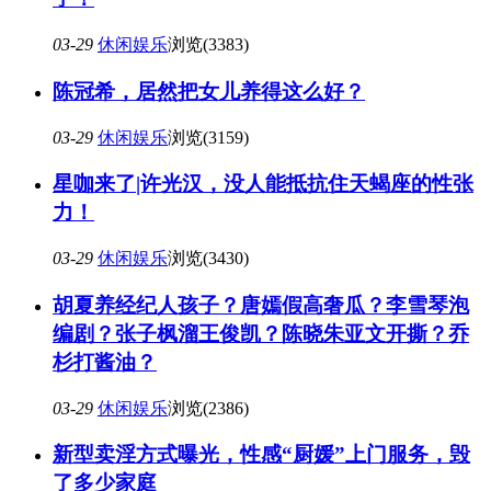
03-29
休闲娱乐
浏览(3383)
陈冠希，居然把女儿养得这么好？
03-29
休闲娱乐
浏览(3159)
星咖来了|许光汉，没人能抵抗住天蝎座的性张
力！
03-29
休闲娱乐
浏览(3430)
胡夏养经纪人孩子？唐嫣假高奢瓜？李雪琴泡
编剧？张子枫溜王俊凯？陈晓朱亚文开撕？乔
杉打酱油？
03-29
休闲娱乐
浏览(2386)
新型卖淫方式曝光，性感“厨媛”上门服务，毁
了多少家庭