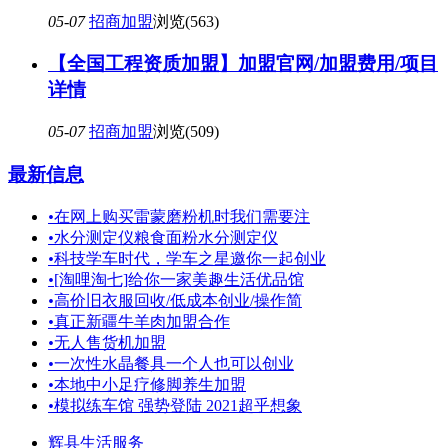
05-07
招商加盟
浏览(563)
【全国工程资质加盟】加盟官网/加盟费用/项目
详情
05-07
招商加盟
浏览(509)
最新信息
•
在网上购买雷蒙磨粉机时我们需要注
•
水分测定仪粮食面粉水分测定仪
•
科技学车时代，学车之星邀你一起创业
•
[淘哩淘七]给你一家美趣生活优品馆
•
高价旧衣服回收/低成本创业/操作简
•
真正新疆牛羊肉加盟合作
•
无人售货机加盟
•
一次性水晶餐具一个人也可以创业
•
本地中小足疗修脚养生加盟
•
模拟练车馆 强势登陆 2021超乎想象
辉县生活服务