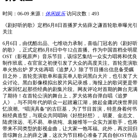
时间：06-09
来源：
休闲娱乐
访问次数：493
《剧好听的歌》定档6月8日首播罗大佑薛之谦首轮歌单曝光引
关注
6月6日，由优酷出品、七维动力承制，喜临门冠名的《剧好听
的歌》，正式定档6月8日中午12点首播。作为中国首档全明星
OST（影视原声）音乐节目，该综艺集结一众实力唱将和优良
制作班底，在官宣之初便引发了大众的高度关注。首轮竞演歌
单火热出炉 罗大佑再唱《追梦人》除了节目播出信息备受瞩
目之外，首轮竞演歌单和嘉宾单人歌词黑白大片，也引发了大
众讨论。黑白影像模拟出胶片风记录感，海报上的歌词更是带
大家回忆起那些经典的剧集片段。网友评论对首期的舞台充满
了期待！在首轮公演的舞台上，罗大佑将自弹自唱《追梦
人》，与不同年代的听众一起踏遍江湖，掀起金庸武侠世界回
忆浪潮。“唱演具备”的古巨基，为了节目首演，特意身着何书
桓经典造型，与观众共同唱响《好想好想》。胡夏、金志文、
陆虎张远、毛不易、单依纯、袁娅维等一众实力派歌手，也将
带来不同类型的影视金曲，让大家一饱耳福。此外，再次回归
音综舞台上的薛之谦，这次为节目精心准备了其自创OST作品