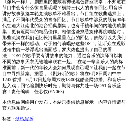
《像风一样》。剧照里的他戴着神秘黑色蕾丝眼罩，不知道在
节目中会有什么惊喜呈现呢？横跨三代人的青春回忆 用音乐
讲好故事纵览本轮竞演歌单不难看出，节目组在歌曲选择上，
满足了不同年代受众的青春回忆。节目歌单中涉及的既有90年
代红遍大江南北的港台经典剧集，也有千禧年间的内地优质剧
集，更有近两年的精品佳作。相信这些熟悉旋律再度响起时，
那些流淌在我们记忆长河里星星点点的回忆，依然可以为我们
带来不一样的感动。对于如何演唱好这些OST，让听众在观影
过程中能一秒浮现出画面感，罗大佑也提出了自己的看
法：“OST的歌手要有讲故事的能力，通过音乐的演绎可以将
不同的故事天衣无缝地串联在一起。”在老一辈音乐人的高标
准面前，新一代的年轻人会如何展现自己呢？让我们一起在节
目中寻找答案。据悉，《剧好听的歌》将在6月8日周四中午
12:00首播，6月17日起每周六晚18:00优酷全网独播。和音乐一
起入戏，回忆追剧快乐时光，期待与你共赴一场OST音乐盛
宴！责任编辑：任芯仪(EN063)
本信息由网络用户发布，
本站只提供信息展示，内容详情请与
官方联系确认。
标签 :
休闲娱乐