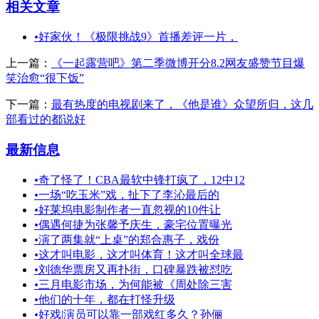
相关文章
•
好家伙！《极限挑战9》首播差评一片，
上一篇：
《一起露营吧》第二季微博开分8.2网友盛赞节目爆
笑治愈“很下饭”
下一篇：
最有热度的电视剧来了，《他是谁》众望所归，这几
部看过的都说好
最新信息
•
奇了怪了！CBA最软中锋打疯了，12中12
•
一场“吃玉米”戏，扯下了李沁最后的
•
好莱坞电影制作者一直忽视的10件让
•
偶遇何捷为张馨予庆生，豪宅位置曝光
•
演了两集就“上桌”的郑合惠子，戏份
•
这才叫电影，这才叫体育！这才叫全球最
•
刘德华票房又再扑街，口碑暴跌被怼吃
•
三月电影市场，为何能被《周处除三害
•
他们的十年，都在打怪升级
•
好戏|演员可以靠一部戏红多久？孙俪