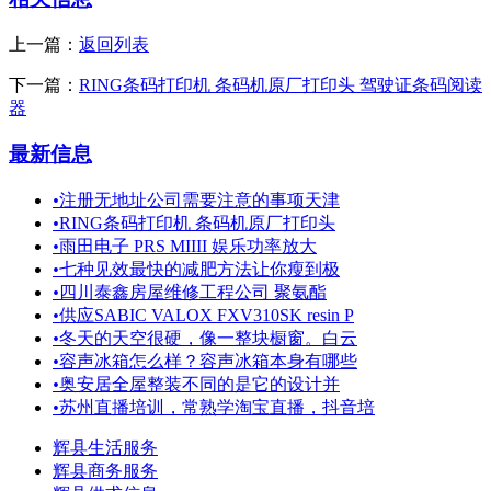
上一篇：
返回列表
下一篇：
RING条码打印机 条码机原厂打印头 驾驶证条码阅读
器
最新信息
•
注册无地址公司需要注意的事项天津
•
RING条码打印机 条码机原厂打印头
•
雨田电子 PRS MIIII 娱乐功率放大
•
七种见效最快的减肥方法让你瘦到极
•
四川泰鑫房屋维修工程公司 聚氨酯
•
供应SABIC VALOX FXV310SK resin P
•
冬天的天空很硬，像一整块橱窗。白云
•
容声冰箱怎么样？容声冰箱本身有哪些
•
奥安居全屋整装不同的是它的设计并
•
苏州直播培训，常熟学淘宝直播，抖音培
辉县生活服务
辉县商务服务