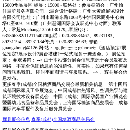
15000食品展区 标展：15000 - 联络处：参展糖酒会：广州怡
佳展览服务有限公司、;展台设计搭建：广州大黄蜂展览设计
有限公司地;址：广州市新港东路1068号中洲国际商务中心南
塔C座909、910室（广州琶洲国际会议展览中心对面）联系
人：常超Mr chang;13556130179;;;客服QQ：
635866382/1121154070电;话：020-89883467、89231183、
89231194、89231184传;真：020-89236983; 邮箱：
guangzhouyj@126;网;站：.qgtjh;;;;;;;;;;;.gzhornet;;《酒店预定?展
位预定?展示设计?展台搭建?一站式服务于糖酒会。》 展位预
定： 参观咨询： --> 由于本站部分展会信息来源于会员发布及
网络，不完全保证信息的的准确性、真实性，如果您有任何疑
问请联系我们。 即时平面图请与客服联系。 --> 。辉县展会信
息发布。
更多春季(成都)全国糖酒商品交易会最新相关信息： 第十四届
成都国际家具工业展览会，中国成都供热通风、空调热泵与建
筑环境技术设备展览会，中国（成都）国际孕婴童产业博览会
暨婴幼儿食品营养品展览会，上海国际糖酒商品交易会，成都
国际汽车零配件及售后服务展览会，
辉县展会信息
春季(成都)全国糖酒商品交易会