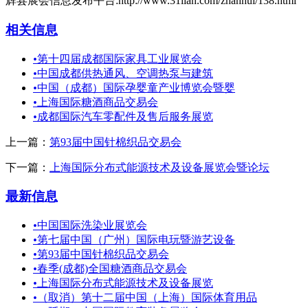
辉县展会信息发布平台:http://www.31lian.com/zhanhui/138.html
相关信息
•
第十四届成都国际家具工业展览会
•
中国成都供热通风、空调热泵与建筑
•
中国（成都）国际孕婴童产业博览会暨婴
•
上海国际糖酒商品交易会
•
成都国际汽车零配件及售后服务展览
上一篇：
第93届中国针棉织品交易会
下一篇：
上海国际分布式能源技术及设备展览会暨论坛
最新信息
•
中国国际洗染业展览会
•
第七届中国（广州）国际电玩暨游艺设备
•
第93届中国针棉织品交易会
•
春季(成都)全国糖酒商品交易会
•
上海国际分布式能源技术及设备展览
•
（取消）第十二届中国（上海）国际体育用品