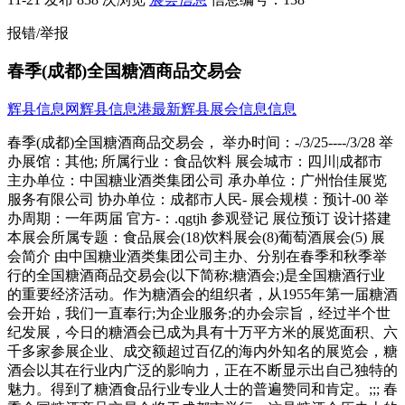
报错/举报
春季(成都)全国糖酒商品交易会
辉县信息网
辉县信息港
最新辉县展会信息信息
春季(成都)全国糖酒商品交易会， 举办时间：-/3/25----/3/28 举
办展馆：其他; 所属行业：食品饮料 展会城市：四川|成都市
主办单位：中国糖业酒类集团公司 承办单位：广州怡佳展览
服务有限公司 协办单位：成都市人民- 展会规模：预计-00 举
办周期：一年两届 官方-：.qgtjh 参观登记 展位预订 设计搭建
本展会所属专题：食品展会(18)饮料展会(8)葡萄酒展会(5) 展
会简介 由中国糖业酒类集团公司主办、分别在春季和秋季举
行的全国糖酒商品交易会(以下简称;糖酒会;)是全国糖酒行业
的重要经济活动。作为糖酒会的组织者，从1955年第一届糖酒
会开始，我们一直奉行;为企业服务;的办会宗旨，经过半个世
纪发展，今日的糖酒会已成为具有十万平方米的展览面积、六
千多家参展企业、成交额超过百亿的海内外知名的展览会，糖
酒会以其在行业内广泛的影响力，正在不断显示出自己独特的
魅力。得到了糖酒食品行业专业人士的普遍赞同和肯定。;;; 春