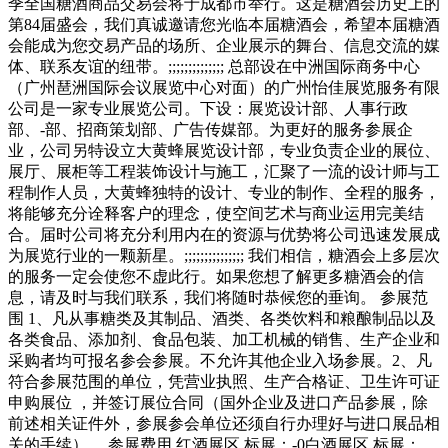
季全国糖酒商品交易会将于成都市举行。这是糖酒会历史上的
第84届盛会，我们真诚邀请您光临本届糖酒会，希望本届糖酒
会能成为您交易产品的场所、企业展示的舞台、信息交流的媒
体、联系友谊的纽带。;;;;;;;;;;;;;; 总部设在中洲国际商务中心
（广州琶洲国际会议展览中心对面）的广州怡佳展览服务有限
公司是一家专业展览公司。下设：展览设计部、人事行政
部、-部、招商策划部、广告传媒部。为更好的服务参展企
业，公司另特设立大黄蜂展览设计部，专业负责企业的展位、
展厅、展柜等工程装饰设计与施工，汇聚了一流的设计师与工
程制作人员，大黄蜂独特的设计、专业的制作、全程的服务，
将能够充分诠释客户的理念，使空间艺术与商业运用完美结
合。届时公司将充分利用内在的资源与优势将公司迅速发展成
为展览行业的一颗新星。;;;;;;;;;;;;;;; 我们相信，糖酒会上多层次
的服务一定会使您不虚此行。如果您想了解更多糖酒会的信
息，请及时与我们联系，我们将随时恭候您的垂询。 参展范
围 1、凡从事糖类及其制品、酒类、各类饮料和粮酿制品以及
各类食品、添加剂、食品包装、加工机械的销售、生产企业和
采购者均可报名参会参展。不允许其他企业入场参展。2、凡
符合参展范围的单位，凭营业执照、生产合格证、卫生许可证
申购展位 ，并签订展位合同（国外企业及进口产品参展，除
前述相关证件外，参展参会单位还须自行办理好与进口展品相
关的手续）。 参展费用 红酒展区 标展：-0白酒展区 标展：