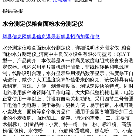
报错/举报
水分测定仪粮食面粉水分测定仪
辉县信息网
辉县信息港
最新辉县招商加盟信息
水分测定仪粮食面粉水分测定仪，详细说明水分测定仪_粮食
面粉水分测定仪_河南中主良仪器设备有限公司型号：QLY-T
型一、产品简介：本仪器是20一种高灵敏度电阻式粮食水分测
定仪器。机内采用单片微机进行测量，非线性转换和电源控
制，线路设引台理，水分显示采用液品数字显示，温度修正自
动进行，减少了人工温度换算补偿带来的麻烦。该仪器具有读
数稳定、直观、方便、测量精度高、测试速度快的特点。同时
电路采用多种途径降低工作电流，大大降低整机耗电量．电池
正常使用一年以上，并设有自动关机功能。采用四节二号普通
干电池作为电源，便于采购，更换方便，易于携带。本机可测
小麦麸皮、面粉等多个粮食品种．适用于全国各地面粉加工企
业的小麦收购、面粉加工、储存、调运的需要。 二、主要技
术指标1、测量品种：小麦、特一粉、特二粉、标准粉、高筋
粉(面包粉、水饺粉……)、低筋粉(蛋糕粉、糕点粉…“)、小麦