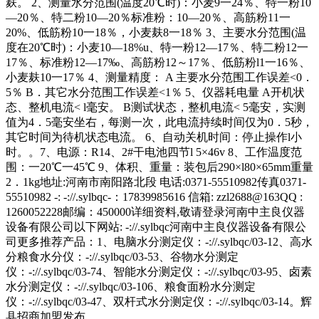
麸。 2、测量水分范围(温度20℃时)：小麦9一24％、特一粉10
—20％、特二粉10—20％标准粉：10—20％、高筋粉11一
20%、低筋粉10一18％，小麦麸8一18％ 3、主要水分范围(温
度在20℃时)：小麦10—18%u、特一粉12—17％、特二粉12一
17％、标准粉12—17‰、高筋粉12～17％、低筋粉l1一16％、
小麦麸10一17％ 4、测量精度： A 主要水分范围工作误差<0．
5％ B．其它水分范围工作误差<1％ 5、仪器耗电量 A开机状
态、整机电流< l毫安。 B测试状态，整机电流< 5毫安，实测
值为4．5毫安坐右，每测一次，此电流持续时间仅为0．5秒，
其它时间为待机状态电流。 6、自动关机时间：停止操作l小
时。。7、电源：R14、2#干电池四节l 5×46v 8、工作温度范
围：一20℃一45℃ 9、体积、重量：装包后290×l80×65mm重量
2．1kg地址:河南市南阳路北段 电话:0371-55510982传真0371-
55510982 -: -://.sylbqc-：17839985616 信箱: zzl2688@163QQ :
1260052228邮编：450000详细资料,敬请登录河南中主良仪器
设备有限公司以下网站: -://.sylbqc河南中主良仪器设备有限公
司更多推荐产品：1、电脑水分测定仪：-://.sylbqc/03-12、高水
分粮食水分仪：-://.sylbqc/03-53、谷物水分测定
仪：-://.sylbqc/03-74、智能水分测定仪：-://.sylbqc/03-95、卤素
水分测定仪：-://.sylbqc/03-106、粮食面粉水分测定
仪：-://.sylbqc/03-47、双杆式水分测定仪：-://.sylbqc/03-14。辉
县招商加盟发布。