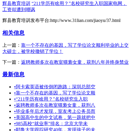
辉县教育培训
“211学历有啥用？”名校研究生入职国家电网，
工资却遭到嘲讽
辉县教育培训发布平台:http://www.31lian.com/jiaoyu/37.html
相关信息
上一篇：
靠一个不存在的基因，写了学位论文顺利毕业的上交
大硕士，被学校撤销了学位！
下一篇：
返聘教师多次在教室猥亵女童，获刑八年并终身禁业
最新信息
•
阿卡索英语被传倒闭跑路：深圳总部空
•
靠一个不存在的基因，写了学位论文顺
•
“211学历有啥用？”名校研究生入职
•
返聘教师多次在教室猥亵女童，获刑八
•
毕业多年后才发现，室友考上公务员而
•
美国高中生的中文试卷，第一题就把中
•
985高校“就业率”排名：北京大学未
•
耶鲁大学跟踪研究40年，发现孩子的未