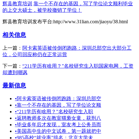
辉县教育培训
靠一个不存在的基因，写了学位论文顺利毕业
的上交大硕士，被学校撤销了学位！
辉县教育培训发布平台:http://www.31lian.com/jiaoyu/38.html
相关信息
上一篇：
阿卡索英语被传倒闭跑路：深圳总部空出大部分工
位，公司回应称仍在正常运营
下一篇：
“211学历有啥用？”名校研究生入职国家电网，工资
却遭到嘲讽
最新信息
•
阿卡索英语被传倒闭跑路：深圳总部空
•
靠一个不存在的基因，写了学位论文顺
•
“211学历有啥用？”名校研究生入职
•
返聘教师多次在教室猥亵女童，获刑八
•
毕业多年后才发现，室友考上公务员而
•
美国高中生的中文试卷，第一题就把中
•
985高校“就业率”排名：北京大学未