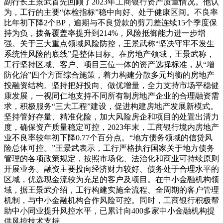
副行长王景武首先回顾了2023年工商银行资产质量情况。他认
为，工行的主要“体检指标”稳中向好、处于健康区间。不良率
比年初下降2个BP，逾期与不良贷款的剪刀差连续15个季度保
持为负，拨备覆盖率提升到214%，风险抵御能力进一步增
强。关于三大重点领域风险防控，王景武称“坚决守牢不发生
系统性风险的底线”是整体目标。在房地产领域，王景武称，
工行坚持区域、客户、项目三位一体的资产选择标准，从“增
防化治”四个方面综合施策，着力构建分散多元均衡的房地产
投融资结构。坚持把好投向、做优增量，全力支持市场平稳健
康发展，一视同仁地支持不同所有制房地产企业的合理融资需
求，积极服务“三大工程”建设，促进构建房地产发展新模式。
坚持管好存量、精准化险，加大风险房企和项目的处置出清力
度，确保资产质量稳定可控，2023年末，工商银行境内房地产
业不良率较年初下降0.77个百分点。“地方债务领域的信贷风
险总体可控。”王景武表示，工行严格执行国家关于地方债务
管理的各项政策规定，按照市场化、法治化和商业可持续原则
开展业务。融资主要投向经济财力较好、债务处于合理水平的
区域，优选现金流较为充足的客户及项目。在中小金融机构领
域，据王景武介绍，工行构建实施全流程、全周期的客户管理
机制，与中小金融机构合作风险可控。同时，工商银行积极帮
助中小同业提升风控水平，已累计向400多家中小金融机构提
供风控技术支持。