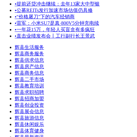
•
提前还贷冲击继续：去年13家大中型银
•
公募REITs发行加速市场估值仍具修
•
“价格屠刀”下的汽车经销商
•
雷军：小米SU7是真·800V5分钟充电续
•
一年花15万，年轻人买盲盒有多疯狂
•
直击业绩发布会丨工行副行长王景武
辉县生活服务
辉县商务服务
辉县供求信息
辉县房产信息
辉县商务信息
辉县二手市场
辉县教育培训
辉县求职招聘
辉县招商加盟
辉县创业投资
辉县展会信息
辉县旅游信息
辉县休闲娱乐
辉县体育健身