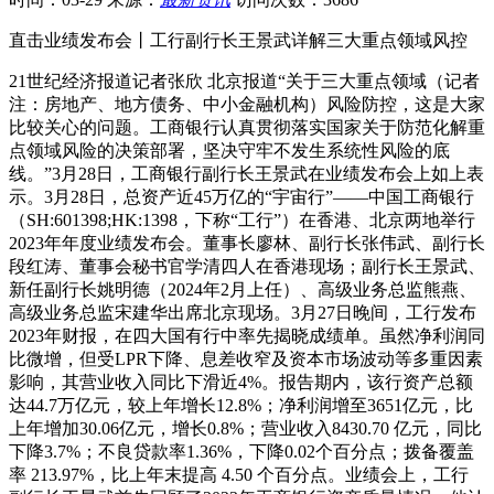
直击业绩发布会丨工行副行长王景武详解三大重点领域风控
21世纪经济报道记者张欣 北京报道“关于三大重点领域（记者
注：房地产、地方债务、中小金融机构）风险防控，这是大家
比较关心的问题。工商银行认真贯彻落实国家关于防范化解重
点领域风险的决策部署，坚决守牢不发生系统性风险的底
线。”3月28日，工商银行副行长王景武在业绩发布会上如上表
示。3月28日，总资产近45万亿的“宇宙行”——中国工商银行
（SH:601398;HK:1398，下称“工行”）在香港、北京两地举行
2023年年度业绩发布会。董事长廖林、副行长张伟武、副行长
段红涛、董事会秘书官学清四人在香港现场；副行长王景武、
新任副行长姚明德（2024年2月上任）、高级业务总监熊燕、
高级业务总监宋建华出席北京现场。3月27日晚间，工行发布
2023年财报，在四大国有行中率先揭晓成绩单。虽然净利润同
比微增，但受LPR下降、息差收窄及资本市场波动等多重因素
影响，其营业收入同比下滑近4%。报告期内，该行资产总额
达44.7万亿元，较上年增长12.8%；净利润增至3651亿元，比
上年增加30.06亿元，增长0.8%；营业收入8430.70 亿元，同比
下降3.7%；不良贷款率1.36%，下降0.02个百分点；拨备覆盖
率 213.97%，比上年末提高 4.50 个百分点。业绩会上，工行