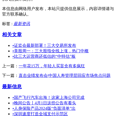
本信息由网络用户发布，
本站只提供信息展示，内容详情请与
官方联系确认。
标签 :
最新资讯
相关文章
•
证监会最新部署！三大交易所发布
•
美股周一：三大股指全线上涨，热门中概
•
比三大运营商还低估的“中特估”板
上一篇：
一年花15万，年轻人买盲盒有多疯狂
下一篇：
直击业绩发布会|中国人寿管理层回应市场焦点问题
最新信息
•
国产飞行汽车出海！这家上海公司完成
•
晚间公告丨4月1日这些公告有看头
•
人身保险产品2024版“负面清单”出
•
深圳速度打造全域支付示范区