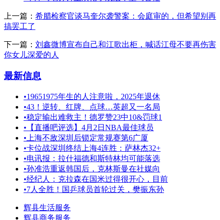
上一篇：
希腊检察官谈马奎尔袭警案：会庭审的，但希望别再
搞罢工了
下一篇：
刘鑫微博宣布自己和江歌出柜，喊话江母不要再伤害
你女儿深爱的人
最新信息
•
19651975年生的人注意啦，2025年退休
•
43！逆转、红牌、点球…英超又一名局
•
稳定输出难救主！德罗赞23中10&罚球1
•
【直播吧评选】4月2日NBA最佳球员
•
上海不敌深圳后锁定常规赛第6广厦
•
卡位战深圳终结上海4连胜：萨林杰32+
•
电讯报：拉什福德和斯特林均可能落选
•
孙准浩重返韩国后，克林斯曼在社媒向
•
经纪人：克拉森在国米过得很开心，目前
•
7人全胜！国乒球员首轮过关，樊振东孙
辉县生活服务
辉县商务服务