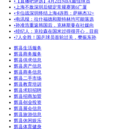
•
【直播吧评选】4月2日NBA最佳球员
•
上海不敌深圳后锁定常规赛第6广厦
•
卡位战深圳终结上海4连胜：萨林杰32+
•
电讯报：拉什福德和斯特林均可能落选
•
孙准浩重返韩国后，克林斯曼在社媒向
•
经纪人：克拉森在国米过得很开心，目前
•
7人全胜！国乒球员首轮过关，樊振东孙
辉县生活服务
辉县商务服务
辉县供求信息
辉县房产信息
辉县商务信息
辉县二手市场
辉县教育培训
辉县求职招聘
辉县招商加盟
辉县创业投资
辉县展会信息
辉县旅游信息
辉县休闲娱乐
辉县体育健身