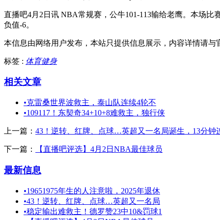
直播吧4月2日讯 NBA常规赛，公牛101-113输给老鹰。本场
负值-6。
本信息由网络用户发布，
本站只提供信息展示，内容详情请与
标签 :
体育健身
相关文章
•
克雷桑世界波救主，泰山队连续4轮不
•
109117！东契奇34+10+8难救主，独行侠
上一篇：
43！逆转、红牌、点球…英超又一名局诞生，13分钟
下一篇：
【直播吧评选】4月2日NBA最佳球员
最新信息
•
19651975年生的人注意啦，2025年退休
•
43！逆转、红牌、点球…英超又一名局
•
稳定输出难救主！德罗赞23中10&罚球1