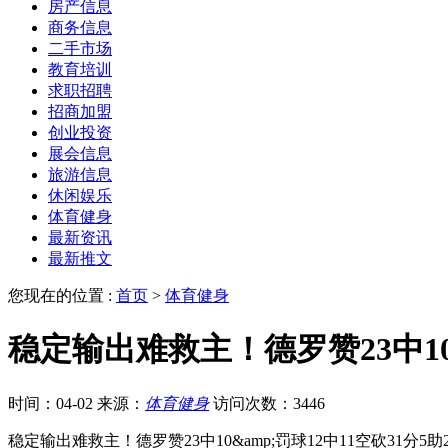
房产信息
商务信息
二手市场
教育培训
求职招聘
招商加盟
创业投资
展会信息
旅游信息
休闲娱乐
体育健身
最新资讯
最新推文
您现在的位置 :
首页
>
体育健身
稳定输出难救主！德罗赞23中10&
时间：04-02
来源：
体育健身
访问次数：3446
稳定输出难救主！德罗赞23中10&amp;罚球12中11空砍31分5助