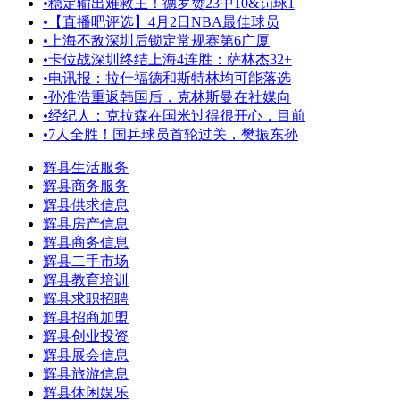
•
稳定输出难救主！德罗赞23中10&罚球1
•
【直播吧评选】4月2日NBA最佳球员
•
上海不敌深圳后锁定常规赛第6广厦
•
卡位战深圳终结上海4连胜：萨林杰32+
•
电讯报：拉什福德和斯特林均可能落选
•
孙准浩重返韩国后，克林斯曼在社媒向
•
经纪人：克拉森在国米过得很开心，目前
•
7人全胜！国乒球员首轮过关，樊振东孙
辉县生活服务
辉县商务服务
辉县供求信息
辉县房产信息
辉县商务信息
辉县二手市场
辉县教育培训
辉县求职招聘
辉县招商加盟
辉县创业投资
辉县展会信息
辉县旅游信息
辉县休闲娱乐