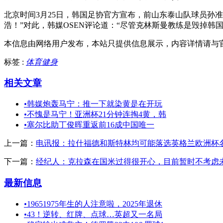
北京时间3月25日，韩国足协官方宣布，前山东泰山队球员孙
浩！”对此，韩媒OSEN评论道：“尽管克林斯曼教练是毁掉
本信息由网络用户发布，
本站只提供信息展示，内容详情请与
标签 :
体育健身
相关文章
•
韩媒炮轰马宁：推一下就染黄是在开玩
•
不愧是马宁！亚洲杯21分钟连掏4黄，韩
•
塞尔比助丁俊晖重返前16成中国唯一
上一篇：
电讯报：拉什福德和斯特林均可能落选英格兰欧洲杯
下一篇：
经纪人：克拉森在国米过得很开心，目前暂时不考虑
最新信息
•
19651975年生的人注意啦，2025年退休
•
43！逆转、红牌、点球…英超又一名局