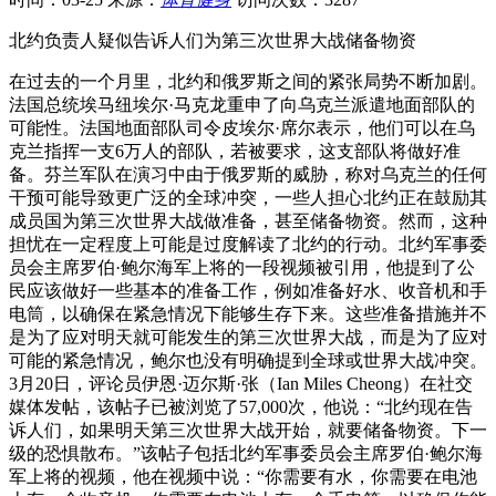
北约负责人疑似告诉人们为第三次世界大战储备物资
在过去的一个月里，北约和俄罗斯之间的紧张局势不断加剧。
法国总统埃马纽埃尔·马克龙重申了向乌克兰派遣地面部队的
可能性。法国地面部队司令皮埃尔·席尔表示，他们可以在乌
克兰指挥一支6万人的部队，若被要求，这支部队将做好准
备。芬兰军队在演习中由于俄罗斯的威胁，称对乌克兰的任何
干预可能导致更广泛的全球冲突，一些人担心北约正在鼓励其
成员国为第三次世界大战做准备，甚至储备物资。然而，这种
担忧在一定程度上可能是过度解读了北约的行动。北约军事委
员会主席罗伯·鲍尔海军上将的一段视频被引用，他提到了公
民应该做好一些基本的准备工作，例如准备好水、收音机和手
电筒，以确保在紧急情况下能够生存下来。这些准备措施并不
是为了应对明天就可能发生的第三次世界大战，而是为了应对
可能的紧急情况，鲍尔也没有明确提到全球或世界大战冲突。
3月20日，评论员伊恩·迈尔斯·张（Ian Miles Cheong）在社交
媒体发帖，该帖子已被浏览了57,000次，他说：“北约现在告
诉人们，如果明天第三次世界大战开始，就要储备物资。下一
级的恐惧散布。”该帖子包括北约军事委员会主席罗伯·鲍尔海
军上将的视频，他在视频中说：“你需要有水，你需要在电池