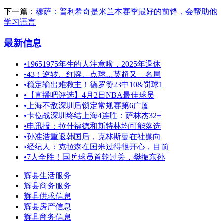
下一篇：
穆萨：普利希奇是米兰本赛季最好的前锋，会帮助他
学习语言
最新信息
•
19651975年生的人注意啦，2025年退休
•
43！逆转、红牌、点球…英超又一名局
•
稳定输出难救主！德罗赞23中10&罚球1
•
【直播吧评选】4月2日NBA最佳球员
•
上海不敌深圳后锁定常规赛第6广厦
•
卡位战深圳终结上海4连胜：萨林杰32+
•
电讯报：拉什福德和斯特林均可能落选
•
孙准浩重返韩国后，克林斯曼在社媒向
•
经纪人：克拉森在国米过得很开心，目前
•
7人全胜！国乒球员首轮过关，樊振东孙
辉县生活服务
辉县商务服务
辉县供求信息
辉县房产信息
辉县商务信息