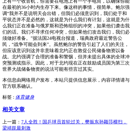
上有一个收音机，你需要在电池上有一个手电筒，以确保你能
在最初的36小时内生存下来。像这样的事情，很简单。鲍尔强
调“我并不是说明天会出错，但我们必须意识到，我们处于和
平状态并不是必然的，这就是为什么我们有计划，这就是为什
么我们正在准备与俄罗斯和恐怖组织的冲突，如果他们袭击我
们的话。我们不寻求任何冲突，但如果他们攻击我们，我们必
须做好准备。”据法国24电视台报道，瑞典政府最近警告公
民，“战争可能会到来”。虽然鲍尔的警告引起了人们的关注，
但应该意识到这并非意味着北约正在敦促公民储备物资以备
战。北约强调了合理的准备和警惕，但并未提出具体的全球冲
突预测或指示。因此，对于北约现在正在鼓励成员国为第三次
世界大战储备物资的说法可能有些言过其实。
本信息由网络用户发布，
本站只提供信息展示，内容详情请与
官方联系确认。
标签 :
体育健身
相关文章
上一篇：
7人全胜！国乒球员首轮过关，樊振东孙颖莎横扫，
梁靖崑最刺激