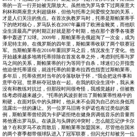
蒂的一言一行开始被无限放大。虽然他为罗马拿下过两座意大
利杯和两座意大利超级杯，但他与托蒂之间爱恨交加的关系，
才是人们关注的焦点。在首次执教罗马时，托蒂是斯帕莱蒂手
下的绝对核心，罗马队长在2007年赢得了欧洲金靴奖，而他职
业生涯最高产的时期正好就是那个时期，他在那个赛季各项赛
事中轰进了32球。2009年，斯帕莱蒂去俄超淘了一次金，成为
泽尼特主帅。在俄罗斯的四年里，斯帕莱蒂收获了两个联赛冠
军。当斯帕莱蒂在2016年重回罗马之后，情况发生了变化。他
开始越来越多地将托蒂排除在首发名单之外，考虑到托蒂与罗
马之间的关系，斯帕莱蒂的行为等同于自杀，球迷们公开指责
他迫使托蒂退役，就连托蒂的前妻布拉西也指责过斯帕莱蒂。
多年后，托蒂依然对当年的冷落耿耿于怀，“我会把这件事和
意甲夺冠、世界杯夺冠放在一起。在我的职业生涯中，我从来
没有和教练对抗过，但那段时间很奇怪，我感觉越好，但被教
练考虑得越来越少。”托蒂的风波折射出了斯帕莱蒂性格中的
刚硬，在面对队中的头牌时，他从来不会因为自己的出身低而
流露出一丝的谦让。另一位罗马旧将卡萨诺也有过类似的案
例，斯帕莱蒂曾经因为卡萨诺拒绝在健身房调低音乐的音量而
将他逐出罗马队。在谈及与头牌的冲突时，怎么能忘记伊卡尔
迪？在和罗马不欢而散后，斯帕莱蒂加盟国米。尽管他在国米
的两个赛季都带领球队进入了冠军联赛，但闪光灯却被另一位