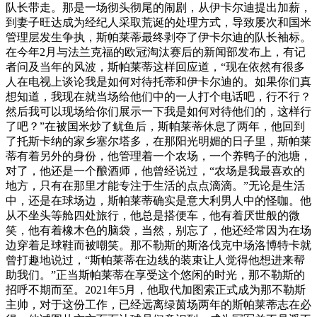
队长带走。那是一场彻头彻尾的闹剧，从伊卡尔迪提出加薪，
到妻子旺达成为经纪人采取荒诞的处理方式，导致屡次和国米
管理层发生争执，斯帕莱蒂最终剥夺了伊卡尔迪的队长袖标。
在今年2月与法兰克福的欧冠淘汰赛后的新闻部发布上，有记
者问及当年的风波，斯帕莱蒂这样回应道，“现在依然有很多
人在电视上谈论我是如何对待托蒂和伊卡尔迪的。如果你们真
想知道，我现在就当场给他们中的一人打个电话吧，行不行？
然后我可以现场给你们展示一下我是如何对待他们的，这样行
了吧？”在被国米炒了鱿鱼后，斯帕莱蒂休息了两年，他回到
了托斯卡纳的家乡塞尔塔多，在那阳光明媚的日子里，斯帕莱
蒂有着另外的身份，他管理着一个农场，一个养鸭子的池塘，
对了，他还是一个酿酒师，他曾经说过，“农场是我最喜欢的
地方，只有在那里才能专注于生活的点点滴滴。”无论是生活
中，还是在球场边，斯帕莱蒂确实是意大利男人中的怪咖。他
从不坐头等舱四处旅行，他总是搭便车，他有着厌世般的微
笑，他有着橡木色的脑袋，当然，别忘了，他还经常因为在场
边穿着足球鞋而被嘲笑。那不勒斯的斯洛伐克中场洛博特卡就
曾打趣地说过，“斯帕莱蒂在边线的装束让人觉得他想进来帮
助我们。”正当斯帕莱蒂在享受这个悠闲的时光，那不勒斯的
招呼不期而至。2021年5月，他取代加图索正式成为那不勒斯
主帅，对于这份工作，已经远离绿茵场两年的斯帕莱蒂志在必