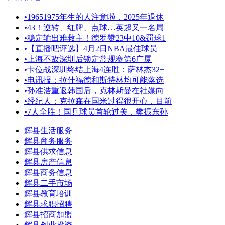
•
19651975年生的人注意啦，2025年退休
•
43！逆转、红牌、点球…英超又一名局
•
稳定输出难救主！德罗赞23中10&罚球1
•
【直播吧评选】4月2日NBA最佳球员
•
上海不敌深圳后锁定常规赛第6广厦
•
卡位战深圳终结上海4连胜：萨林杰32+
•
电讯报：拉什福德和斯特林均可能落选
•
孙准浩重返韩国后，克林斯曼在社媒向
•
经纪人：克拉森在国米过得很开心，目前
•
7人全胜！国乒球员首轮过关，樊振东孙
辉县生活服务
辉县商务服务
辉县供求信息
辉县房产信息
辉县商务信息
辉县二手市场
辉县教育培训
辉县求职招聘
辉县招商加盟