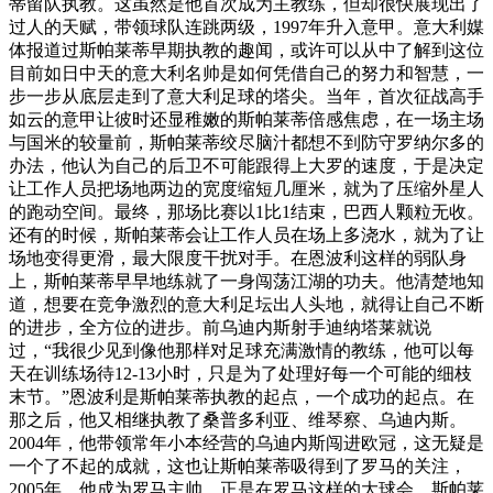
蒂留队执教。这虽然是他首次成为主教练，但却很快展现出了
过人的天赋，带领球队连跳两级，1997年升入意甲。意大利媒
体报道过斯帕莱蒂早期执教的趣闻，或许可以从中了解到这位
目前如日中天的意大利名帅是如何凭借自己的努力和智慧，一
步一步从底层走到了意大利足球的塔尖。当年，首次征战高手
如云的意甲让彼时还显稚嫩的斯帕莱蒂倍感焦虑，在一场主场
与国米的较量前，斯帕莱蒂绞尽脑汁都想不到防守罗纳尔多的
办法，他认为自己的后卫不可能跟得上大罗的速度，于是决定
让工作人员把场地两边的宽度缩短几厘米，就为了压缩外星人
的跑动空间。最终，那场比赛以1比1结束，巴西人颗粒无收。
还有的时候，斯帕莱蒂会让工作人员在场上多浇水，就为了让
场地变得更滑，最大限度干扰对手。在恩波利这样的弱队身
上，斯帕莱蒂早早地练就了一身闯荡江湖的功夫。他清楚地知
道，想要在竞争激烈的意大利足坛出人头地，就得让自己不断
的进步，全方位的进步。前乌迪内斯射手迪纳塔莱就说
过，“我很少见到像他那样对足球充满激情的教练，他可以每
天在训练场待12-13小时，只是为了处理好每一个可能的细枝
末节。”恩波利是斯帕莱蒂执教的起点，一个成功的起点。在
那之后，他又相继执教了桑普多利亚、维琴察、乌迪内斯。
2004年，他带领常年小本经营的乌迪内斯闯进欧冠，这无疑是
一个了不起的成就，这也让斯帕莱蒂吸得到了罗马的关注，
2005年，他成为罗马主帅。正是在罗马这样的大球会，斯帕莱