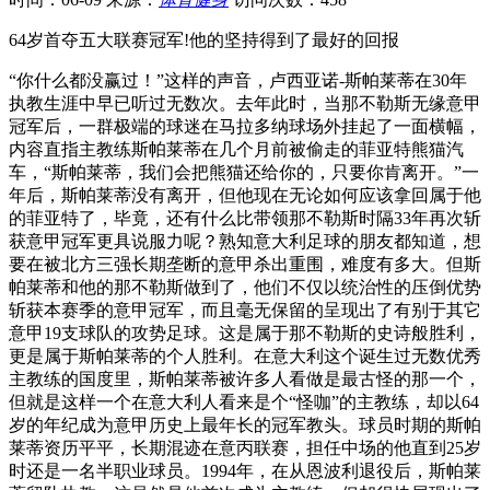
64岁首夺五大联赛冠军!他的坚持得到了最好的回报
“你什么都没赢过！”这样的声音，卢西亚诺-斯帕莱蒂在30年
执教生涯中早已听过无数次。去年此时，当那不勒斯无缘意甲
冠军后，一群极端的球迷在马拉多纳球场外挂起了一面横幅，
内容直指主教练斯帕莱蒂在几个月前被偷走的菲亚特熊猫汽
车，“斯帕莱蒂，我们会把熊猫还给你的，只要你肯离开。”一
年后，斯帕莱蒂没有离开，但他现在无论如何应该拿回属于他
的菲亚特了，毕竟，还有什么比带领那不勒斯时隔33年再次斩
获意甲冠军更具说服力呢？熟知意大利足球的朋友都知道，想
要在被北方三强长期垄断的意甲杀出重围，难度有多大。但斯
帕莱蒂和他的那不勒斯做到了，他们不仅以统治性的压倒优势
斩获本赛季的意甲冠军，而且毫无保留的呈现出了有别于其它
意甲19支球队的攻势足球。这是属于那不勒斯的史诗般胜利，
更是属于斯帕莱蒂的个人胜利。在意大利这个诞生过无数优秀
主教练的国度里，斯帕莱蒂被许多人看做是最古怪的那一个，
但就是这样一个在意大利人看来是个“怪咖”的主教练，却以64
岁的年纪成为意甲历史上最年长的冠军教头。球员时期的斯帕
莱蒂资历平平，长期混迹在意丙联赛，担任中场的他直到25岁
时还是一名半职业球员。1994年，在从恩波利退役后，斯帕莱