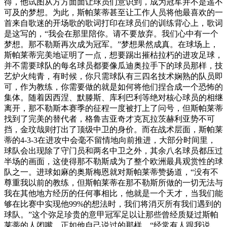
得，他试图从方方面面让球员们意识到，成为冠军并不是遥不
可及的梦想。为此，斯帕莱蒂甚至让工作人员将他最喜欢的一
首来自歌迷的开场歌的歌词打印在球员们的训练背心上，歌词
是这写的，“我会在那里陪你。请不要放弃。我们心中有一个
梦想。那不勒斯再次成为冠军。”梦想果然成真。在球场上，
斯帕莱蒂完美地证明了一点，想要踢出摧枯拉朽的进攻足球，
并不需要球队的每名球员都要像瓜迪奥拉手下的球员那样，技
艺炉火纯青，有时候，你只需球队有三四名技术娴熟的队员即
可，作为教练，你需要做的就是如何将他们捏合成一个恐怖的
集体。随着因西涅、默滕斯、库利巴利等绝对核心球员的相继
离开，那不勒斯本赛季的征程一度被打上了问号，但斯帕莱蒂
找到了完美的替代者，格鲁吉亚奇才克瓦拉茨赫利亚势不可
挡，金玟哉则打出了顶级中卫的身价。而在战术层面，斯帕莱
蒂的4-3-3在进攻中会毫不留情地向前推进，大部分时间里，
球队会出现除了守门员和两名中卫之外，其余八名球员都压过
半场的画面，这使得那不勒斯成为了整个欧洲最具观赏性的球
队之一。进球如麻的奥斯梅恩就对斯帕莱蒂赞扬道，“没有不
尊重我以前的教练，但斯帕莱蒂在那不勒斯所做的一切无法与
我在其他地方经历的任何事相比，他就是一个天才，当我们能
够在比赛中实现他99%的想法时，我们将消灭所有我们遇到的
球队。”这个弥足珍贵的意甲冠军足以让那些曾经质疑过斯帕
莱蒂的人闭嘴，正如他自己说过的那样，“经常有人跟我说，