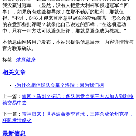
我没赢过冠军，（显然，没有人把意大利杯和俄超冠军当回
事），如果所有这些都导致了在那不勒斯的胜利，那就值
得。”不过，64岁才迎来首座意甲冠军的斯帕莱蒂，怎么会真
的在意那些批评呢？就像他自己说过的那样，“在这项运动
中，只有一种方法可以避免批评，那就是避免成为教练。”
本信息由网络用户发布，
本站只提供信息展示，内容详情请与
官方联系确认。
标签 :
体育健身
相关文章
•
为什么相信球队会赢？洛瑞：因为我们拥
上一篇：
篮网？马刺？拓记：多队愿意当第三方以加入到利拉
德交易中去
下一篇：
雷神归来！世界波轰赛季首球，三连杀成沧州克星，
狂吼发泄怒火
最新信息