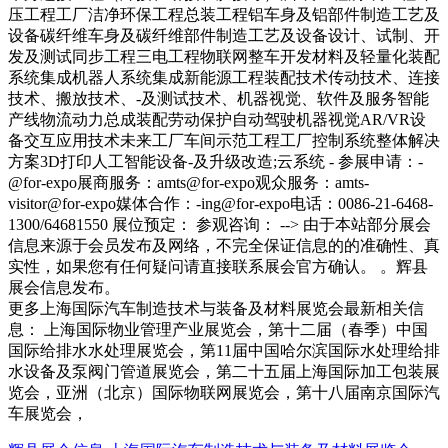
压工程工厂洁净环保工程总装工程铝车身及铝部件制造工艺及
设备碳纤维车身及碳纤维部件制造工艺及设备设计、试制、开
发及测试同步工程三电工程物联网整车开发材料及轻量化装配
系统集成机器人系统集成新能源工程装配技术传动技术、连接
技术、搬放技术、-及测试技术、机器视觉、软件及服务智能
产线物流动力总成装配劳动保护自动驾驶机器视觉AR/VR设
备交互应用技术未来工厂车间示范工程工厂控制系统整体解决
方案3D打印人工智能设备-及升级改造;云系统 - 参展申请：-
@for-expo展商服务：amts@for-expo观众服务：amts-
visitor@for-expo媒体合作：-ing@for-expo电话：0086-21-6468-
1300/64681550 展位预定： 参观咨询： --> 由于本站部分展会
信息来源于会员发布及网络，不完全保证信息的的准确性、真
实性，如果您有任何疑问请直接联系展会官方确认。 。辉县
展会信息发布。
更多上海国际汽车制造技术与装备及材料展览会最新相关信
息： 上海国际物业管理产业展览会，第十二届（春季）中国
国际给排水水处理展览会，第11届中国哈尔滨国际水处理给排
水设备及泵阀门管道展览会，第二十五届上海国际加工包装展
览会，亚洲（北京）国际物联网展览会，第十八届南京国际汽
车展览会，