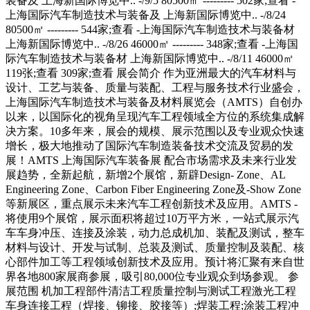
装备及 上海新国际博览中.. -/9/5 80500㎡ --------- 502家;查看 -
上海国际汽车制造技术与装备及 上海新国际博览中.. -/8/24
80500㎡ --------- 544家;查看 -上海国际汽车制造技术与装备材
上海新国际博览中.. -/8/26 46000㎡ --------- 348家;查看 -上海国
际汽车制造技术与装备材 上海新国际博览中.. -/8/11 46000㎡
119张;查看 309家;查看 展会简介 作为亚洲最大的汽车材料与
设计、工艺与装备、质量与装配、工程与服务技术行业盛会，
上海国际汽车制造技术与装备及材料展览会（AMTS）自创办
以来，以国际化的视角呈现汽车工程领域全方位的系统集成解
决方案。10多年来，展会的规模、展示范围以及专业观众快速
增长，极大地推动了国际汽车制造装备技术交流及贸易的发
展！AMTS 上海国际汽车装备展 配合市场需求及未来行业发
展趋势，全新起航，新增2个展馆，新辟Design- Zone、AL
Engineering Zone、Carbon Fiber Engineering Zone及-Show Zone
等新展区，重点展示未来汽车工程创新技术及应用。AMTS -
将使用9个展馆，展示面积将超过10万平方米，一站式展示汽
车车身冲压、连接及涂装，动力总成机加、装配及测试，整车
材料与设计、开发与试制、总装及测试、质量控制及装配、核
心部件加工等工程领域创新技术及应用。预计将汇聚有来自世
界各地800家展商参展，吸引80,000位专业观众到场参观。 参
展范围 机加工程部件清洁工程质量控制与测试工程激光工程
车身连接工程（焊接、铆接、胶接等）;焊装工程;涂装工程冲