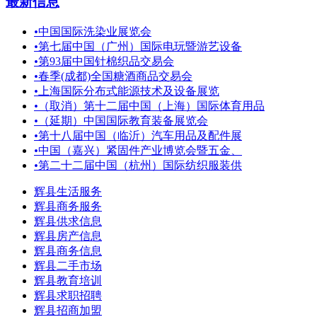
最新信息
•
中国国际洗染业展览会
•
第七届中国（广州）国际电玩暨游艺设备
•
第93届中国针棉织品交易会
•
春季(成都)全国糖酒商品交易会
•
上海国际分布式能源技术及设备展览
•
（取消）第十二届中国（上海）国际体育用品
•
（延期）中国国际教育装备展览会
•
第十八届中国（临沂）汽车用品及配件展
•
中国（嘉兴）紧固件产业博览会暨五金、
•
第二十二届中国（杭州）国际纺织服装供
辉县生活服务
辉县商务服务
辉县供求信息
辉县房产信息
辉县商务信息
辉县二手市场
辉县教育培训
辉县求职招聘
辉县招商加盟