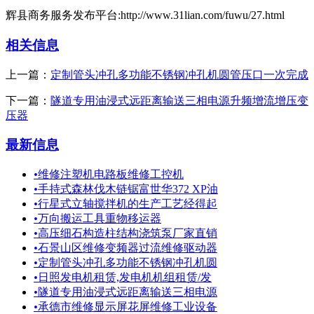
辉县商务服务发布平台:http://www.31lian.com/fuwu/27.html
相关信息
上一篇：
定制管头冲孔多功能不锈钢冲孔机圆管压口一次完成
下一篇：
隧道专用油浸式远距离输送三相电源升频增流增压变
压器
最新信息
•
维修注塑机电路板维修工控机
•
手持式森林伐木链锯富世华372 XP油
•
行星式立轴搅拌机的生产工艺经得起
•
万向搬运工具重物移运器
•
高压细石构造柱结构浇筑泵厂家直销
•
石景山区维修变频器过流维修驱动器
•
定制管头冲孔多功能不锈钢冲孔机圆
•
日照发电机租赁,发电机机组租赁/发
•
隧道专用油浸式远距离输送三相电源
•
承德市维修显示屏花屏维修工业设备