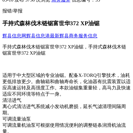
报错/举报
手持式森林伐木链锯富世华372 XP油锯
辉县信息网
辉县信息港
最新辉县商务服务信息
手持式森林伐木链锯富世华372 XP油锯，手持式森林伐木链
锯富世华372 XP油锯
适用于中大型区域的专业油锯。配备X-TORQ引擎技术，油耗
更低排放更少。曲轴箱和曲轴寿命长，化油器有抗震装置以适
应高速运转及高强度工作。本款油锯集重量轻，高马力及快速
适应不同环境等特点于一身。
清洁进气
离心式清洁进气系统减小发动机磨损，延长气滤清理间隔周
期。
可调流量油泵
可调流量机油泵可根据使用情况便利的调整链条润滑机油流
量。