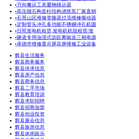
•
万向搬运工具重物移运器
•
高压细石构造柱结构浇筑泵厂家直销
•
石景山区维修变频器过流维修驱动器
•
定制管头冲孔多功能不锈钢冲孔机圆
•
日照发电机租赁,发电机机组租赁/发
•
隧道专用油浸式远距离输送三相电源
•
承德市维修显示屏花屏维修工业设备
辉县生活服务
辉县商务服务
辉县供求信息
辉县房产信息
辉县商务信息
辉县二手市场
辉县教育培训
辉县求职招聘
辉县招商加盟
辉县创业投资
辉县展会信息
辉县旅游信息
辉县休闲娱乐