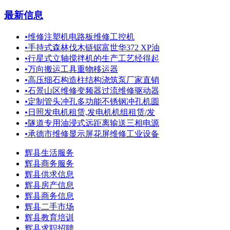
最新信息
•
维修注塑机电路板维修工控机
•
手持式森林伐木链锯富世华372 XP油
•
行星式立轴搅拌机的生产工艺经得起
•
万向搬运工具重物移运器
•
高压细石构造柱结构浇筑泵厂家直销
•
石景山区维修变频器过流维修驱动器
•
定制管头冲孔多功能不锈钢冲孔机圆
•
日照发电机租赁,发电机机组租赁/发
•
隧道专用油浸式远距离输送三相电源
•
承德市维修显示屏花屏维修工业设备
辉县生活服务
辉县商务服务
辉县供求信息
辉县房产信息
辉县商务信息
辉县二手市场
辉县教育培训
辉县求职招聘